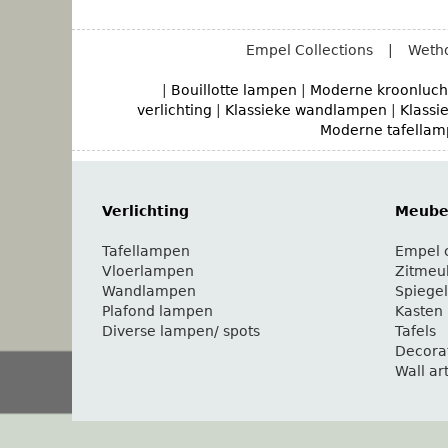
Empel Collections
|
Wetho
|
Bouillotte lampen
|
Moderne kroonluch
verlichting
|
Klassieke wandlampen
|
Klassi
Moderne tafella
Verlichting
Meubel
Tafellampen
Empel c
Vloerlampen
Zitmeu
Wandlampen
Spiegel
Plafond lampen
Kasten
Diverse lampen/ spots
Tafels
Decora
Wall ar