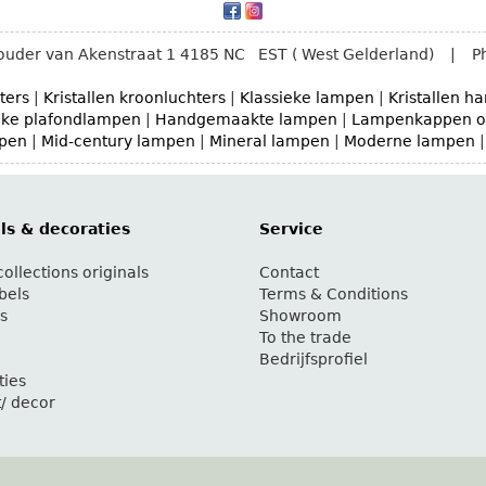
uder van Akenstraat 1
4185 NC
EST ( West Gelderland)
|
P
ters
|
Kristallen kroonluchters
|
Klassieke lampen
|
Kristallen 
eke plafondlampen
|
Handgemaakte lampen
|
Lampenkappen o
mpen
|
Mid-century lampen
|
Mineral lampen
|
Moderne lampen
s & decoraties
Service
ollections originals
Contact
bels
Terms & Conditions
s
Showroom
To the trade
Bedrijfsprofiel
ties
t/ decor