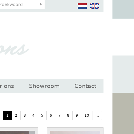
r ons
Showroom
Contact
:
1
2
3
4
5
6
7
8
9
10
...