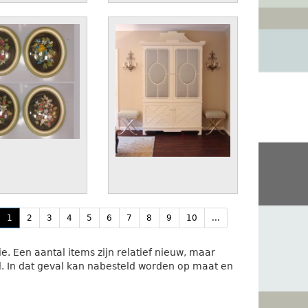
1
2
3
4
5
6
7
8
9
10
...
. Een aantal items zijn relatief nieuw, maar
. In dat geval kan nabesteld worden op maat en