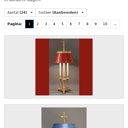
Aantal
(24)
Sorteer
(Aanbevolen)
Pagina:
1
2
3
4
5
6
7
8
9
10
...