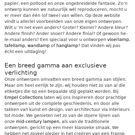
papier, een potlood en onze ongebreidelde fantasie. Zo’n
ontwerp kunnen we natuurlijk wél reproduceren, mocht u
er meer dan één (of twee) van willen. Op deze website
vindt u allerlei voorbeelden van onze eigen ontwerpen.
Wilt u ‘m net even anders? Groter? Kleiner? Andere kleur?
Andere finish? Ander snoer? Andere finial? Of gewoon he-
le-maal anders? Een speciaal voor u ontworpen
vloerlamp
,
tafellamp
,
wandlamp
of
hanglamp
? Dat vinden wij pas
écht een uitdaging!
Een breed gamma aan exclusieve
verlichting
Onze ontwerpen omvatten een breed gamma aan stijlen.
Maar om heel eerlijk te zijn, wij houden niet zo van al die
etiketjes die op een bepaalde stijl geplakt worden. Bij
Empel Collections
laten wij ons inspireren door prachtige
ontwerpen uit de complete geschiedenis, en door alle
takken van kunst en design, van architectuur via interieurs
tot mode. We genieten net zo van de stoere lijnen van
onze
mid-century lampen
, als van de traditionele
ontwerpen, gericht op een meer klassieke smaak. We
hebben net zoveel plezier in het creëren van een Franse