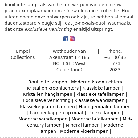
bouillotte lamp
, als van het ontwerpen van een nieuw
prachtexemplaar voor onze ‘new elegance’ collectie. Hoe
uiteenlopend onze ontwerpen ook zijn, ze hebben allemaal
dat ontastbare vleugje stijl, dat je-ne-sais-quoi, wat maakt
dat onze
exclusieve verlichting
er altijd uitspringt.
Empel
|
Wethouder van
|
Phone:
Collections
Akenstraat 1
4185
+31 (0)85
NC
EST ( West
- 773
Gelderland)
2083
|
Bouillotte lampen
|
Moderne kroonluchters
|
Kristallen kroonluchters
|
Klassieke lampen
|
Kristallen hanglampen
|
Klassieke tafellampen
|
Exclusieve verlichting
|
Klassieke wandlampen
|
Klassieke plafondlampen
|
Handgemaakte lampen
|
Lampenkappen op maat
|
Unieke lampen
|
Moderne wandlampen
|
Moderne tafellampen
|
Mid-
century lampen
|
Mineral lampen
|
Moderne
lampen
|
Moderne vloerlampen
|