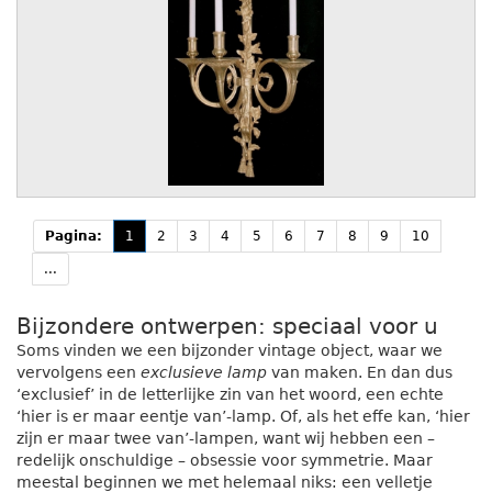
Pagina:
1
2
3
4
5
6
7
8
9
10
...
Bijzondere ontwerpen: speciaal voor u
Soms vinden we een bijzonder vintage object, waar we
vervolgens een
exclusieve lamp
van maken. En dan dus
‘exclusief’ in de letterlijke zin van het woord, een echte
‘hier is er maar eentje van’-lamp. Of, als het effe kan, ‘hier
zijn er maar twee van’-lampen, want wij hebben een –
redelijk onschuldige – obsessie voor symmetrie. Maar
meestal beginnen we met helemaal niks: een velletje