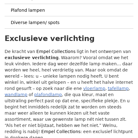
Plafond lampen
Diverse lampen/ spots
Exclusieve verlichting
De kracht van
Empel Collections
ligt in het ontwerpen van
exclusieve verlichting
. Waarom? Vooral omdat we het
leuk vinden. Iedere dag weer dezelfde lamp maken… daar
worden we heel, heel verdrietig van. Maar ook omdat de
wereld – lees: u – unieke lampen nodig heeft. U bent
winkel in, winkel uit gelopen – en u heeft het halve internet
rond gesurft – op zoek naar die ene
vloerlamp
,
tafellamp
,
wandlamp
of
plafondlamp
, die qua kleur, maat en
uitstraling perfect past op dat ene, specifieke plekje. En u
begint het inmiddels redelijk zat te worden om steeds
maar weer alleen te kunnen kiezen uit het vaste
assortiment, waar uw gewenste lamp nét niet tussen zit.
“Als het er niet bijstaat, hebben we het niet.” Welnu,
redding is nabij!
Empel Collections
: een exclusief lichtpunt
in donkere dagen.