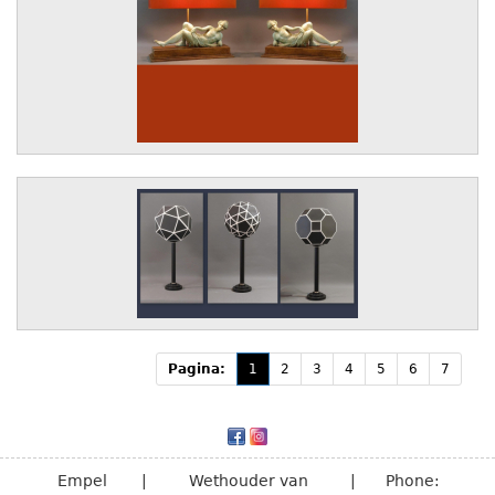
Pagina:
1
2
3
4
5
6
7
Empel
|
Wethouder van
|
Phone: