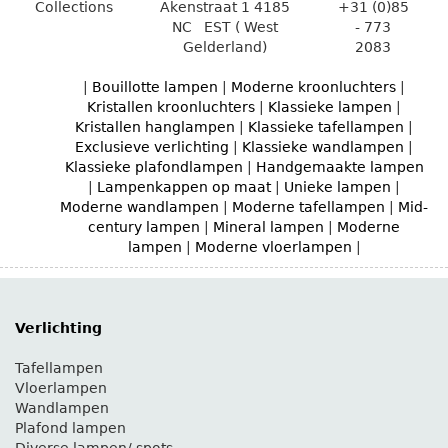
Collections
Akenstraat 1
4185
+31 (0)85
NC
EST ( West
- 773
Gelderland)
2083
|
Bouillotte lampen
|
Moderne kroonluchters
|
Kristallen kroonluchters
|
Klassieke lampen
|
Kristallen hanglampen
|
Klassieke tafellampen
|
Exclusieve verlichting
|
Klassieke wandlampen
|
Klassieke plafondlampen
|
Handgemaakte lampen
|
Lampenkappen op maat
|
Unieke lampen
|
Moderne wandlampen
|
Moderne tafellampen
|
Mid-
century lampen
|
Mineral lampen
|
Moderne
lampen
|
Moderne vloerlampen
|
Verlichting
Tafellampen
Vloerlampen
Wandlampen
Plafond lampen
Diverse lampen/ spots