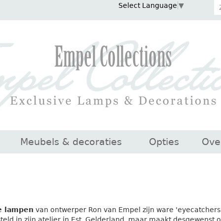
Select Language
▼
Meubels & decoraties
Opties
Ove
e lampen
van ontwerper Ron van Empel zijn ware 'eyecatchers
teld in zijn atelier in Est, Gelderland, maar maakt desgewenst