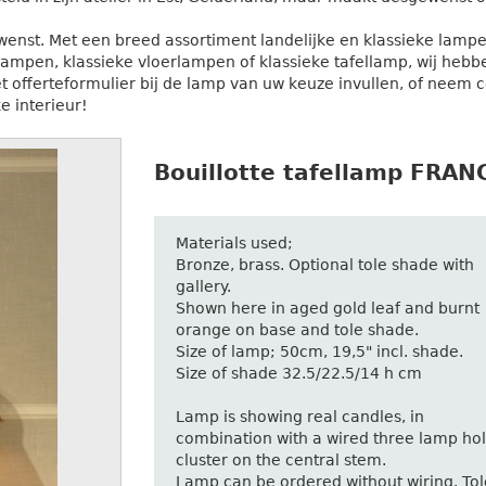
u wenst. Met een breed assortiment landelijke en klassieke lampe
mpen, klassieke vloerlampen of klassieke tafellamp, wij hebben
het offerteformulier bij de lamp van uw keuze invullen, of neem 
e interieur!
Bouillotte tafellamp FRAN
Materials used;
Bronze, brass. Optional tole shade with
gallery.
Shown here in aged gold leaf and burnt
orange on base and tole shade.
Size of lamp; 50cm, 19,5" incl. shade.
Size of shade 32.5/22.5/14 h cm
Lamp is showing real candles, in
combination with a wired three lamp ho
cluster on the central stem.
Lamp can be ordered without wiring. Tol