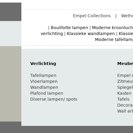
Empel Collections
|
Wetho
|
Bouillotte lampen
|
Moderne kroonluch
verlichting
|
Klassieke wandlampen
|
Klassi
Moderne tafella
Verlichting
Meubel
Tafellampen
Empel c
Vloerlampen
Zitmeu
Wandlampen
Spiegel
Plafond lampen
Kasten
Diverse lampen/ spots
Tafels
Decora
Wall ar