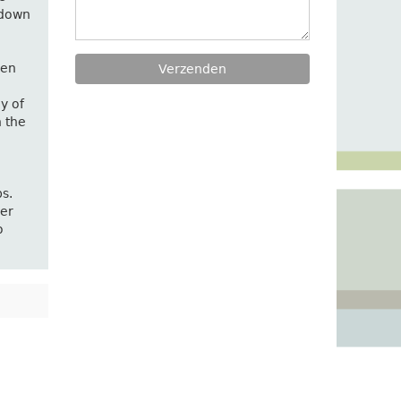
 down
den
y of
n the
s.
der
o