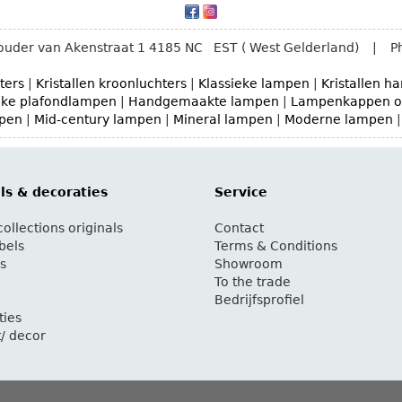
uder van Akenstraat 1
4185 NC
EST ( West Gelderland)
|
P
ters
|
Kristallen kroonluchters
|
Klassieke lampen
|
Kristallen 
eke plafondlampen
|
Handgemaakte lampen
|
Lampenkappen o
mpen
|
Mid-century lampen
|
Mineral lampen
|
Moderne lampen
s & decoraties
Service
ollections originals
Contact
bels
Terms & Conditions
s
Showroom
To the trade
Bedrijfsprofiel
ties
t/ decor