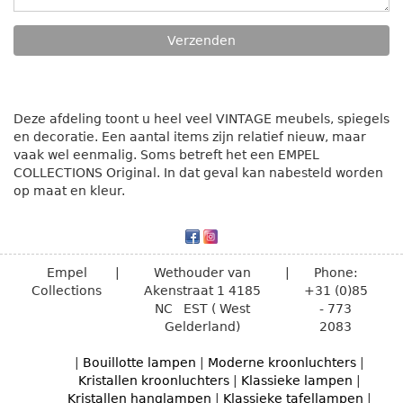
Deze afdeling toont u heel veel VINTAGE meubels, spiegels
en decoratie. Een aantal items zijn relatief nieuw, maar
vaak wel eenmalig. Soms betreft het een EMPEL
COLLECTIONS Original. In dat geval kan nabesteld worden
op maat en kleur.
Empel
|
Wethouder van
|
Phone:
Collections
Akenstraat 1
4185
+31 (0)85
NC
EST ( West
- 773
Gelderland)
2083
|
Bouillotte lampen
|
Moderne kroonluchters
|
Kristallen kroonluchters
|
Klassieke lampen
|
Kristallen hanglampen
|
Klassieke tafellampen
|