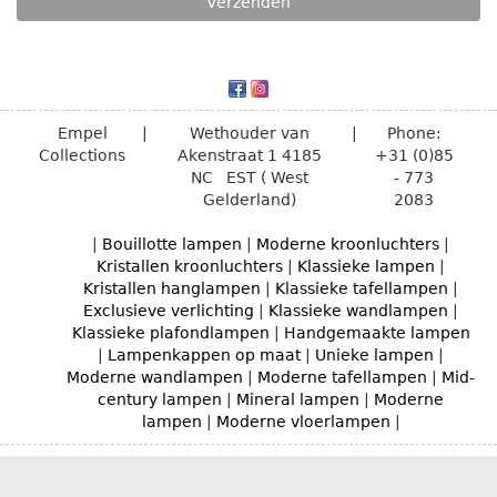
Empel
|
Wethouder van
|
Phone:
Collections
Akenstraat 1
4185
+31 (0)85
NC
EST ( West
- 773
Gelderland)
2083
|
Bouillotte lampen
|
Moderne kroonluchters
|
Kristallen kroonluchters
|
Klassieke lampen
|
Kristallen hanglampen
|
Klassieke tafellampen
|
Exclusieve verlichting
|
Klassieke wandlampen
|
Klassieke plafondlampen
|
Handgemaakte lampen
|
Lampenkappen op maat
|
Unieke lampen
|
Moderne wandlampen
|
Moderne tafellampen
|
Mid-
century lampen
|
Mineral lampen
|
Moderne
lampen
|
Moderne vloerlampen
|